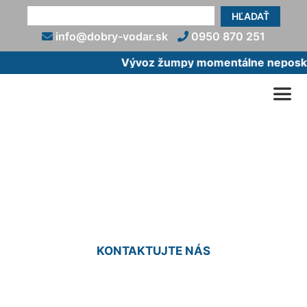
HĽADAŤ
info@dobry-vodar.sk
0950 870 251
Vývoz žumpy momentálne neposkytu
Zapojenie elektrického
bojlera Kalinkovo
KONTAKTUJTE NÁS