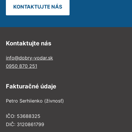
KONTAKTUJTE NÁS
Kontaktujte nás
info@dobry-vodar.sk
0950 870 251
Fakturačné údaje
Petro Serhiienko (živnosť)
IČO: 53688325
DIČ: 3120861799