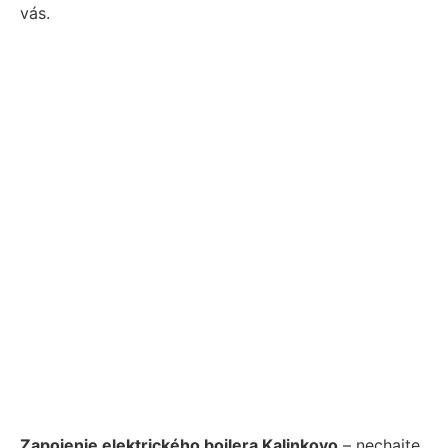
vás.
Zapojenie elektrického bojlera Kalinkovo
– nechajte