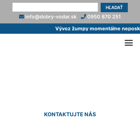
HĽADAŤ
info@dobry-vodar.sk
0950 870 251
Vývoz žumpy momentálne neposkytu
Zapojenie elektrického
bojlera Nová Dedinka
KONTAKTUJTE NÁS