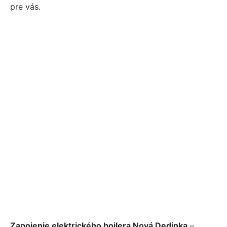
pre vás.
Zapojenie elektrického bojlera Nová Dedinka
–