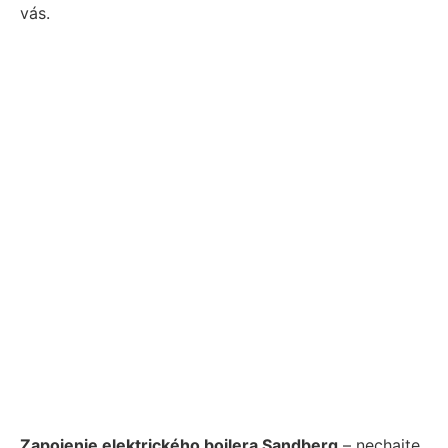
vás.
Zapojenie elektrického bojlera Sandberg
– nechajte