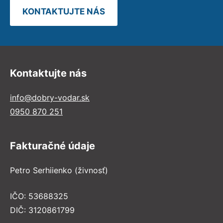
KONTAKTUJTE NÁS
Kontaktujte nás
info@dobry-vodar.sk
0950 870 251
Fakturačné údaje
Petro Serhiienko (živnosť)
IČO: 53688325
DIČ: 3120861799