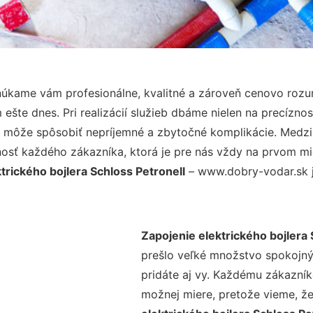
núkame vám profesionálne, kvalitné a zároveň cenovo rozu
šte dnes. Pri realizácií služieb dbáme nielen na precíznos
 môže spôsobiť nepríjemné a zbytočné komplikácie. Medzi n
osť každého zákazníka, ktorá je pre nás vždy na prvom mie
trického bojlera Schloss Petronell
– www.dobry-vodar.sk j
Zapojenie elektrického bojlera 
prešlo veľké množstvo spokojný
pridáte aj vy. Každému zákazník
možnej miere, pretože vieme, ž