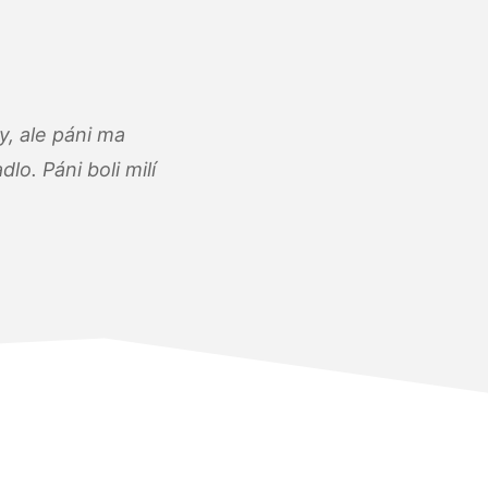
, ale páni ma
o. Páni boli milí