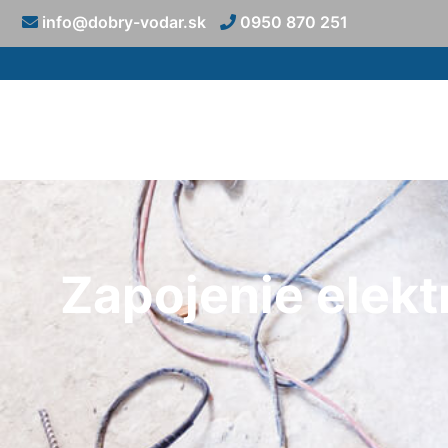
info@dobry-vodar.sk
0950 870 251
Zapojenie elekt