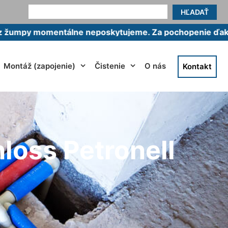
HĽADAŤ
mentálne neposkytujeme. Za pochopenie ďakujeme.
Montáž (zapojenie)
Čistenie
O nás
Kontakt
loss Petronell