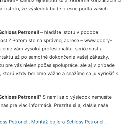
tronell
– samozrejmosťou sú aj odborné konzultácie či
ali istotu, že výsledok bude presne podľa vašich
Schloss Petronell
– hľadáte istotu v podobe
nosti? Potom ste na správnej adrese – www.dobry-
ujeme vám vysokú profesionalitu, serióznosť a
ntaktu až po samotné dokončenie vašej zákazky.
u pre vás nielen počas spolupráce, ale aj v prípade
, ktorú vždy berieme vážne a snažíme sa ju vyriešiť k
Schloss Petronell
? S nami sa o výsledok nemusíte
ás pre viac informácií. Prezrite si aj ďalšie naše
oss Petronell
,
Montáž bojlera Schloss Petronell
.