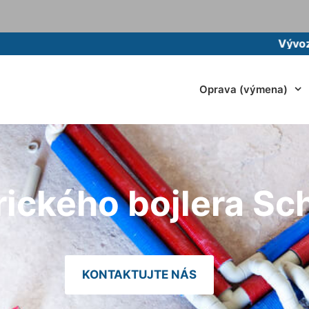
Vývoz žumpy mo
Oprava (výmena)
rického bojlera Sch
KONTAKTUJTE NÁS