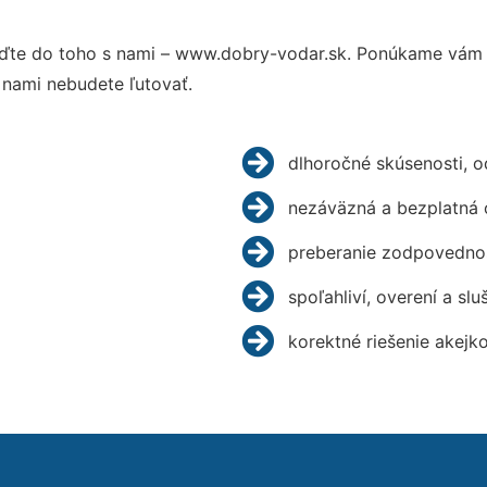
ďte do toho s nami – www.dobry-vodar.sk. Ponúkame vám p
 nami nebudete ľutovať.
dlhoročné skúsenosti, 
nezáväzná a bezplatná 
preberanie zodpovednos
spoľahliví, overení a slu
korektné riešenie akejk