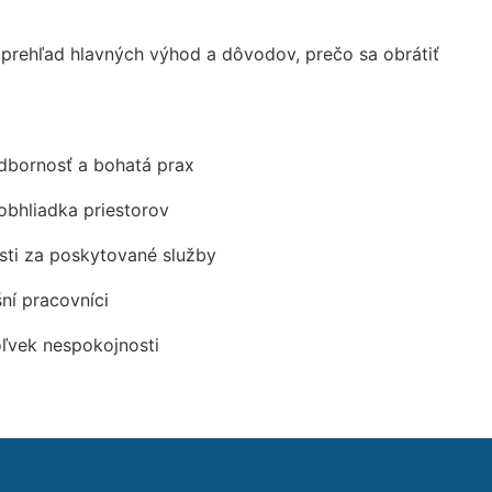
rehľad hlavných výhod a dôvodov, prečo sa obrátiť
odbornosť a bohatá prax
obhliadka priestorov
ti za poskytované služby
šní pracovníci
oľvek nespokojnosti