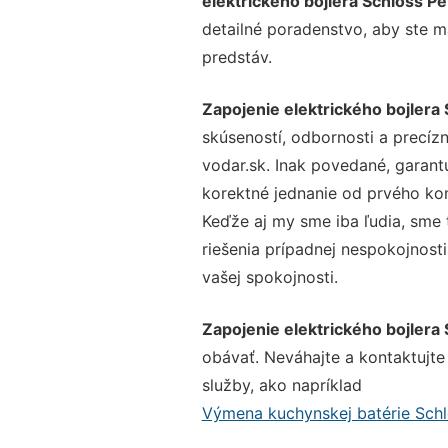
elektrického bojlera Schloss Pe
detailné poradenstvo, aby ste m
predstáv.
Zapojenie elektrického bojlera 
skúseností, odbornosti a precíz
vodar.sk. Inak povedané, garant
korektné jednanie od prvého ko
Keďže aj my sme iba ľudia, sme t
riešenia prípadnej nespokojnosti
vašej spokojnosti.
Zapojenie elektrického bojlera 
obávať. Neváhajte a kontaktujte n
služby, ako napríklad
Výmena kuchynskej batérie Schl