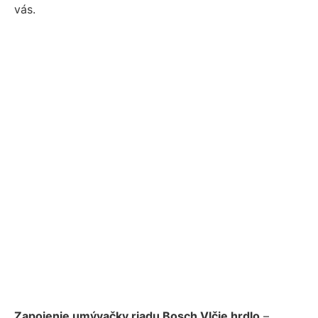
vás.
Zapojenie umývačky riadu Bosch Vlčie hrdlo
–