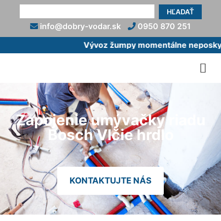
HĽADAŤ
info@dobry-vodar.sk
0950 870 251
Vývoz žumpy momentálne neposkytuj
Zapojenie umývačky riadu
Bosch Vlčie hrdlo
KONTAKTUJTE NÁS