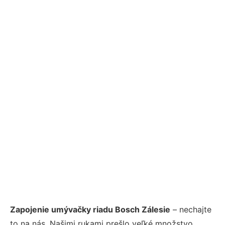
Zapojenie umývačky riadu Bosch Zálesie
– nechajte
to na nás. Našimi rukami prešlo veľké množstvo