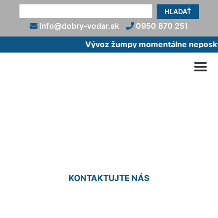
HĽADAŤ
info@dobry-vodar.sk
0950 870 251
Vývoz žumpy momentálne neposkytu
Zapojenie umývačky riadu
Bosch Zálesie
KONTAKTUJTE NÁS